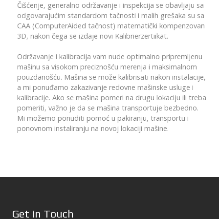
Čišćenje, generalno održavanje i inspekcija se obavljaju sa
odgovarajućim standardom tačnosti i malih grešaka su sa
CAA (ComputerAided tačnost) matematički kompenzovan
3D, nakon čega se izdaje novi Kalibrierzertiikat.
Održavanje i kalibracija vam nude optimalno pripremljenu
mašinu sa visokom preciznošću merenja i maksimalnom
pouzdanošću. Mašina se može kalibrisati nakon instalacije,
a mi ponuđamo zakazivanje redovne mašinske usluge i
kalibracije. Ako se mašina pomeri na drugu lokaciju ili treba
pomeriti, važno je da se mašina transportuje bezbedno.
Mi možemo ponuditi pomoć u pakiranju, transportu i
ponovnom instaliranju na novoj lokaciji mašine.
Get in Touch