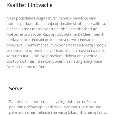
Kvalitet i inovacije
Naša pouzdana usluga i izvrsni tehnički saveti će vam
pomoći prilikom dizajniranja optimalne strategije kvaliteta,
a naša ulazna i izlazna kontrola robe vam obezbeđuje
kvalitetne proizvode. Razvoj i poboljšanje DeMeet mernih
uređaja je kontinuirani proces. Novi razvoj i inovacije
povećavaju performanse i funkcionalnost DeMeeta i mogu
se naknadno opremiti na već isporučenim mašinama u bilo
kom trenutku. Tražljivost mašine i delova obezbeđuje
dostupnost mašinskih komponenti za nadogradnju vaše
DeMeet merne mašine.
Servis
Za optimalne performanse vašeg sistema možemo
ponuditi održavanje i kalibraciju. Servisne i kalibracijske
pakete vrše naši tehničari na vašoj lokaciji ili u našoj fabrici.