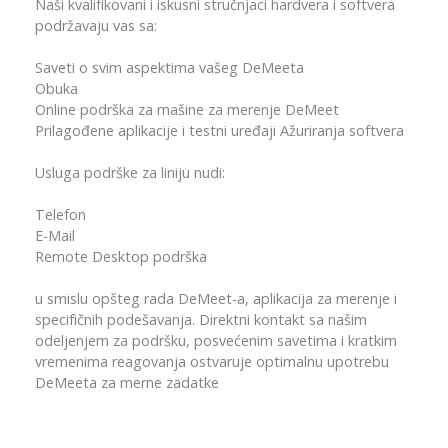
Naši kvalifikovani i iskusni stručnjaci hardvera i softvera
podržavaju vas sa:
Saveti o svim aspektima vašeg DeMeeta
Obuka
Online podrška za mašine za merenje DeMeet
Prilagođene aplikacije i testni uređaji Ažuriranja softvera
Usluga podrške za liniju nudi:
Telefon
E-Mail
Remote Desktop podrška
u smislu opšteg rada DeMeet-a, aplikacija za merenje i
specifičnih podešavanja. Direktni kontakt sa našim
odeljenjem za podršku, posvećenim savetima i kratkim
vremenima reagovanja ostvaruje optimalnu upotrebu
DeMeeta za merne zadatke