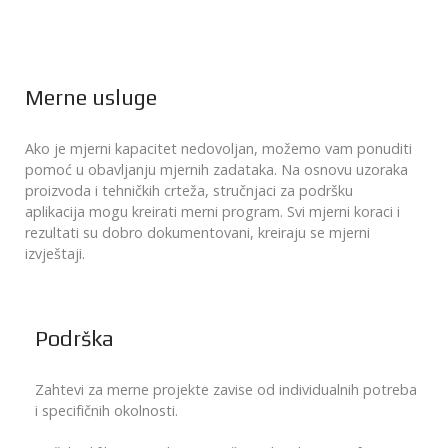
Merne usluge
Ako je mjerni kapacitet nedovoljan, možemo vam ponuditi
pomoć u obavljanju mjernih zadataka. Na osnovu uzoraka
proizvoda i tehničkih crteža, stručnjaci za podršku
aplikacija mogu kreirati merni program. Svi mjerni koraci i
rezultati su dobro dokumentovani, kreiraju se mjerni
izvještaji.
Podrška
Zahtevi za merne projekte zavise od individualnih potreba
i specifičnih okolnosti.