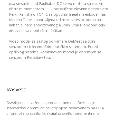
osa se sastoji od Faulhaber DC servo motora sa visokim
obrtnim momentom, TFE presvučene olovnim namotajem
Kerk i Renishaw TONIC sa optickim linealnim enkoderima.
Merena Tabela napravljena od niske stres, otporan na
habanje, hard-anodizovanog aluminijuma ili opciono čelik
niklovani, sa montažnim čelikom.
Video model se sastoji od kamere DeMeet sa Soni
senzorom i telecentričkim optičkim sistemom. Pored
optičkog sistema, kombinovani model je opremljen sa
senzorom Renishaw touch.
Rasveta
Osvetljenje je važno za precizna merenja. DeMeet je
standardno opremljen osvetljenjem zasnovanom na LED-
u (prenošeno svetlo, koaksijalno svetlo i segmentirano