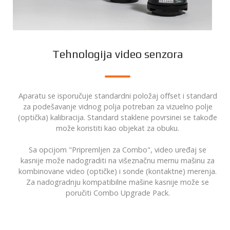
Tehnologija video senzora
Aparatu se isporučuje standardni položaj offset i standard
za podešavanje vidnog polja potreban za vizuelno polje
(optička) kalibracija. Standard staklene povrsinei se takođe
može koristiti kao objekat za obuku.
Sa opcijom "Pripremljen za Combo", video uređaj se
kasnije može nadograditi na višeznačnu mernu mašinu za
kombinovane video (optičke) i sonde (kontaktne) merenja.
Za nadogradnju kompatibilne mašine kasnije može se
poručiti Combo Upgrade Pack.