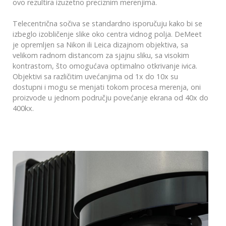
ovo rezultira izuzetno preciznim merenjima.
Telecentrična sočiva se standardno isporučuju kako bi se
izbeglo izobličenje slike oko centra vidnog polja. DeMeet
je opremljen sa Nikon ili Leica dizajnom objektiva, sa
velikom radnom distancom za sjajnu sliku, sa visokim
kontrastom, što omogućava optimalno otkrivanje ivica.
Objektivi sa različitim uvećanjima od 1x do 10x su
dostupni i mogu se menjati tokom procesa merenja, oni
proizvode u jednom području povećanje ekrana od 40x do
400kx.