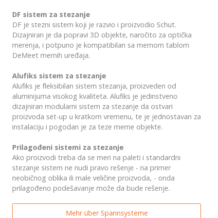
DF sistem za stezanje
DF je stezni sistem koji je razvio i proizvodio Schut.
Dizajniran je da popravi 3D objekte, naročito za optička
merenja, i potpuno je kompatibilan sa mernom tablom
DeMeet mernih uređaja.
Alufiks sistem za stezanje
Alufiks je fleksibilan sistem stezanja, proizveden od
aluminijuma visokog kvaliteta. Alufiks je jedinstveno
dizajniran modularni sistem za stezanje da ostvari
proizvoda set-up u kratkom vremenu, te je jednostavan za
instalaciju i pogodan je za teze merne objekte.
Prilagođeni sistemi za stezanje
Ako proizvodi treba da se meri na paleti i standardni
stezanje sistem ne nudi pravo rešenje - na primer
neobičnog oblika ili male veličine proizvoda, - onda
prilagođeno podešavanje može da bude rešenje.
Mehr über Spannsysteme