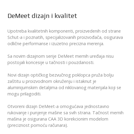
DeMeet dizajn i kvalitet
Upotreba kvalitetnih komponenti, proizvedenih od strane
Schut-a i poznatih, specijalizovanih proizvođača, osigurava
odlične performanse i izuzetno precizna merenja.
Sa novim dizajnom serije DeMeet mernih uređaja nisu
postojali koncesije u tačnosti i pouzdanosti.
Novi dizajn optičkog bezvučnog poklopca pruža bolju
zaštitu u proizvodnom okruženju i istaknut je
aluminijumskim detaljima od niklovanog materijala koji se
mogu prilagoditi.
Otvoreni dizajn DeMeet-a omogućava jednostavno
rukovanje i punjenje mašine sa svih strana. Tačnost mernih
mašina je osigurana CAA 3D korekcionim modelom
(preciznost pomoću računara).