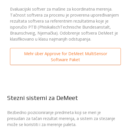
Evaluacijski softver za mašine za koordinatna merenja.
Tačnost softvera za procenu je proverena upoređivanjem
rezultata softvera sa referentnim rezultatima koje je
isporučio PTB (PhisikalischTechnische Bundesanstalt,
Braunschveig, Njemačka). Odobrenje softvera DeMeet je
klasifikovano u klasu najmanjih odstupanja.
Mehr über Approve for DeMeet MultiSensor
Software Paket
Stezni sistemi za DeMeet
Bezbedno pozicioniranje predmeta koji se meri je
presudan za tačan rezultat merenja, a sistem za stezanje
može se koristiti i za merenje paleta.