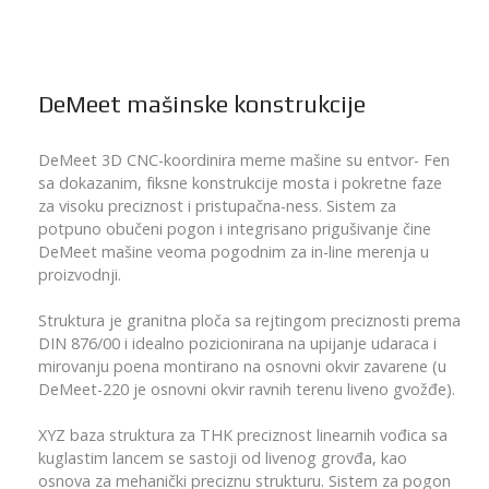
DeMeet mašinske konstrukcije
DeMeet 3D CNC-koordinira merne mašine su entvor- Fen
sa dokazanim, fiksne konstrukcije mosta i pokretne faze
za visoku preciznost i pristupačna-ness. Sistem za
potpuno obučeni pogon i integrisano prigušivanje čine
DeMeet mašine veoma pogodnim za in-line merenja u
proizvodnji.
Struktura je granitna ploča sa rejtingom preciznosti prema
DIN 876/00 i idealno pozicionirana na upijanje udaraca i
mirovanju poena montirano na osnovni okvir zavarene (u
DeMeet-220 je osnovni okvir ravnih terenu liveno gvožđe).
XYZ baza struktura za THK preciznost linearnih vođica sa
kuglastim lancem se sastoji od livenog grovđa, kao
osnova za mehanički preciznu strukturu. Sistem za pogon