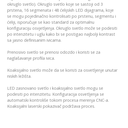
okruglo svetlo). Okruglo svetlo koje se sastoji od 3
prstena, 16 segmenata i 48 ćelijskih LED dijagrama, koje
se mogu pojedinačno kontrolisati po prstenu, segmentu i
ćeliji, isporučuje se kao standard za optimalnu
konfiguraciju osvjetljenja. Okruglo svetlo može se podesiti
po intenzitetu i uglu kako bi se postigao najbolji kontrast
sa jasno definisanim ivicama.
Prenosivo svetlo se prenosi odozdo i koristi se za
naglašavanje profila ivica.
Koaksijalno svetlo može da se koristi za osvetljenje unutar
niskih ležišta.
LED zasnovano svetlo i koaksijalno svetlo mogu se
podesiti po intenzitetu. Konfiguracija osvetljenja se
automatski kontroliše tokom procesa merenja CNC-a.
Koaksijalni laserski pokazivač podržava proces.