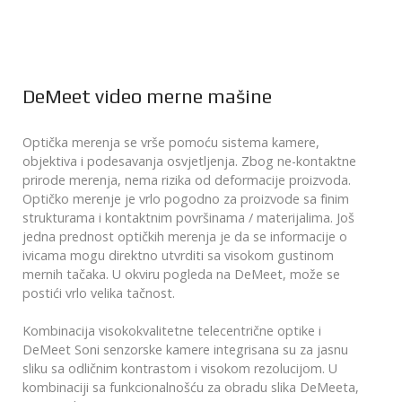
DeMeet video merne mašine
Optička merenja se vrše pomoću sistema kamere,
objektiva i podesavanja osvjetljenja. Zbog ne-kontaktne
prirode merenja, nema rizika od deformacije proizvoda.
Optičko merenje je vrlo pogodno za proizvode sa finim
strukturama i kontaktnim površinama / materijalima. Još
jedna prednost optičkih merenja je da se informacije o
ivicama mogu direktno utvrditi sa visokom gustinom
mernih tačaka. U okviru pogleda na DeMeet, može se
postići vrlo velika tačnost.
Kombinacija visokokvalitetne telecentrične optike i
DeMeet Soni senzorske kamere integrisana su za jasnu
sliku sa odličnim kontrastom i visokom rezolucijom. U
kombinaciji sa funkcionalnošću za obradu slika DeMeeta,