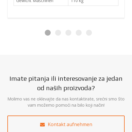
Gewicht Maschinen
110 kg
Linearführungen
Linearführungen
Renishaw TONIC
Linearencoder
Linearencoder
Faulhaber DC
Antrieb
Servomotoren
Imate pitanja ili interesovanje za jedan
Motorisierter
Bedienung
Joystick / CNC
od naših proizvoda?
Molimo vas ne oklevajte da nas kontaktirate, srećni smo što
vam možemo pomoći na bilo koji način!
Kontakt aufnehmen