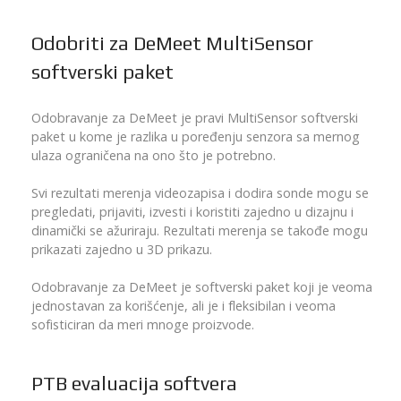
Odobriti za DeMeet MultiSensor
softverski paket
Odobravanje za DeMeet je pravi MultiSensor softverski
paket u kome je razlika u poređenju senzora sa mernog
ulaza ograničena na ono što je potrebno.
Svi rezultati merenja videozapisa i dodira sonde mogu se
pregledati, prijaviti, izvesti i koristiti zajedno u dizajnu i
dinamički se ažuriraju. Rezultati merenja se takođe mogu
prikazati zajedno u 3D prikazu.
Odobravanje za DeMeet je softverski paket koji je veoma
jednostavan za korišćenje, ali je i fleksibilan i veoma
sofisticiran da meri mnoge proizvode.
PTB evaluacija softvera